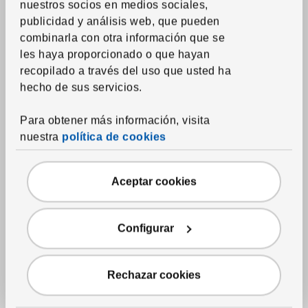
nuestros socios en medios sociales,
publicidad y análisis web, que pueden
combinarla con otra información que se
les haya proporcionado o que hayan
recopilado a través del uso que usted ha
hecho de sus servicios.
Para obtener más información, visita
nuestra
política de cookies
Cuidamos a las personas y el planeta
Aceptar cookies
En IKEA apostamos por diseños duraderos que te acompañan
muchos años, ayudándote a ahorrar energía y agua en casa.
Configurar
Elegimos materiales y procesos que reducen el impacto
ambiental.
Rechazar cookies
Además, pensamos en el futuro del producto: que pueda
repararse, reutilizarse o pasar a otra persona sin perder valor.
Y cuando ya ha cumplido su misión, intentamos que pueda